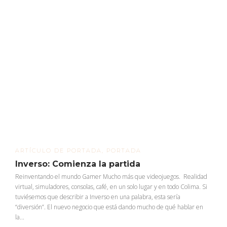
ARTÍCULO DE PORTADA
,
PORTADA
Inverso: Comienza la partida
Reinventando el mundo Gamer Mucho más que videojuegos. Realidad
virtual, simuladores, consolas, café, en un solo lugar y en todo Colima. Si
tuviésemos que describir a Inverso en una palabra, esta sería
“diversión”. El nuevo negocio que está dando mucho de qué hablar en
la...