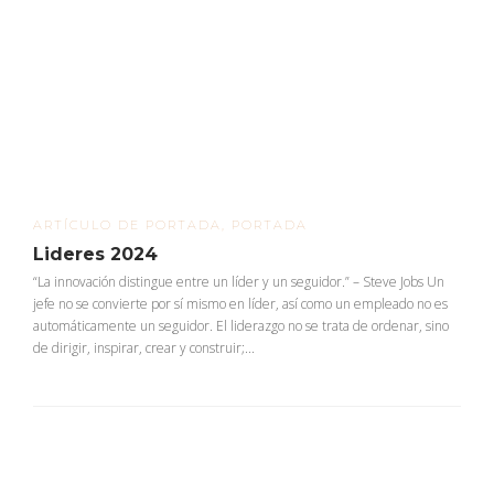
ARTÍCULO DE PORTADA
,
PORTADA
Lideres 2024
“La innovación distingue entre un líder y un seguidor.” – Steve Jobs Un
jefe no se convierte por sí mismo en líder, así como un empleado no es
automáticamente un seguidor. El liderazgo no se trata de ordenar, sino
de dirigir, inspirar, crear y construir;...