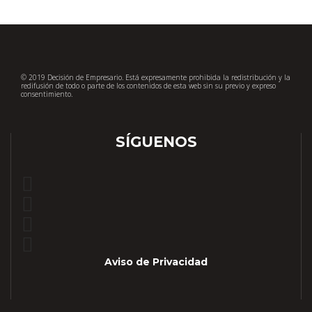
© 2019 Decisión de Empresario. Está expresamente prohibida la redistribución y la
redifusión de todo o parte de los contenidos de esta web sin su previo y expreso
consentimiento.
SÍGUENOS
Aviso de Privacidad