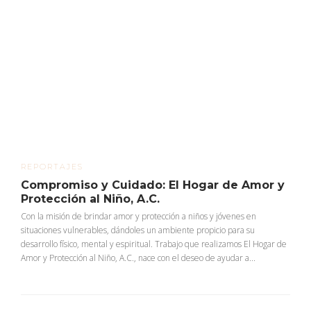
REPORTAJES
Compromiso y Cuidado: El Hogar de Amor y
Protección al Niño, A.C.
Con la misión de brindar amor y protección a niños y jóvenes en
situaciones vulnerables, dándoles un ambiente propicio para su
desarrollo físico, mental y espiritual. Trabajo que realizamos El Hogar de
Amor y Protección al Niño, A.C., nace con el deseo de ayudar a...