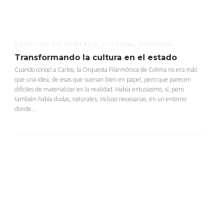
ARTÍCULO DE PORTADA
,
CULTURA
,
PORTADA
Transformando la cultura en el estado
Cuando conocí a Carlos, la Orquesta Filarmónica de Colima no era más
que una idea, de esas que suenan bien en papel, pero que parecen
difíciles de materializar en la realidad. Había entusiasmo, sí, pero
también había dudas, naturales, incluso necesarias, en un entorno
donde...