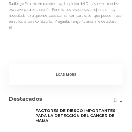
Radiólogo Experto en radioterapia, la opinión del Dr. Josúe Hernández
era clave para esta edición. Por ello, sus respuestas arrojan una muy
necesitada luz a quienes padezcan cáncer, para saber qué pueden hacer
en su lucha para combatirlo. Pregunta: Tengo 45 años, me detectaron
el...
LOAD MORE
Destacados
FACTORES DE RIESGO IMPORTANTES
PARA LA DETECCIÓN DEL CÁNCER DE
MAMA