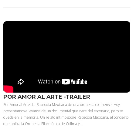
POR AMOR AL ARTE -TRAILER
Por Amor al Arte: La Rapsodia Mexicana de una orquesta colimense. Hoy
presentamos el avance de un documental que nace del escenario, pero se
queda en la memoria. Un relato íntimo sobre Rapsodia Mexicana, el concierto
que unió a la Orquesta Filarmónica de Colima y…