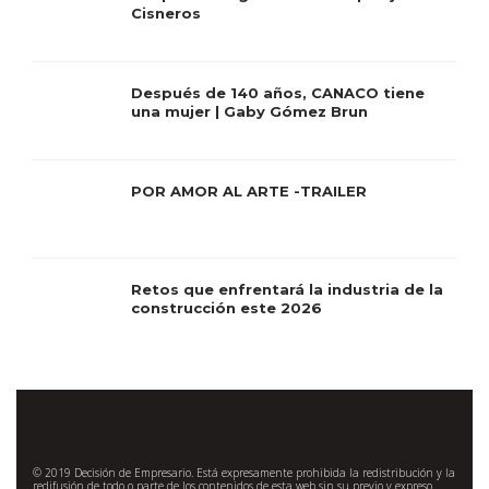
Cisneros
Después de 140 años, CANACO tiene
una mujer | Gaby Gómez Brun
POR AMOR AL ARTE -TRAILER
Retos que enfrentará la industria de la
construcción este 2026
© 2019 Decisión de Empresario. Está expresamente prohibida la redistribución y la
redifusión de todo o parte de los contenidos de esta web sin su previo y expreso