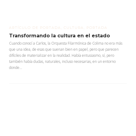
ARTÍCULO DE PORTADA
,
CULTURA
,
PORTADA
Transformando la cultura en el estado
Cuando conocí a Carlos, la Orquesta Filarmónica de Colima no era más
que una idea, de esas que suenan bien en papel, pero que parecen
difíciles de materializar en la realidad. Había entusiasmo, sí, pero
también había dudas, naturales, incluso necesarias, en un entorno
donde...