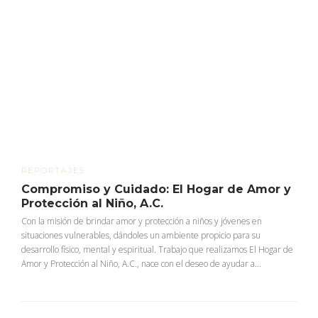
REPORTAJES
Compromiso y Cuidado: El Hogar de Amor y
Protección al Niño, A.C.
Con la misión de brindar amor y protección a niños y jóvenes en
situaciones vulnerables, dándoles un ambiente propicio para su
desarrollo físico, mental y espiritual. Trabajo que realizamos El Hogar de
Amor y Protección al Niño, A.C., nace con el deseo de ayudar a...