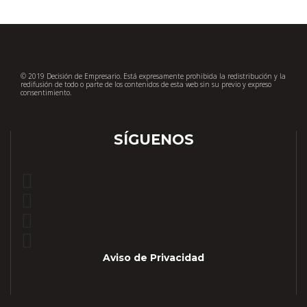
© 2019 Decisión de Empresario. Está expresamente prohibida la redistribución y la
redifusión de todo o parte de los contenidos de esta web sin su previo y expreso
consentimiento.
SÍGUENOS
Aviso de Privacidad