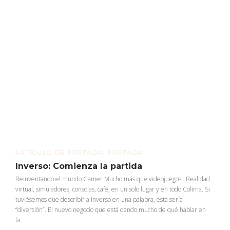
ARTÍCULO DE PORTADA
,
PORTADA
Inverso: Comienza la partida
Reinventando el mundo Gamer Mucho más que videojuegos. Realidad
virtual, simuladores, consolas, café, en un solo lugar y en todo Colima. Si
tuviésemos que describir a Inverso en una palabra, esta sería
“diversión”. El nuevo negocio que está dando mucho de qué hablar en
la...