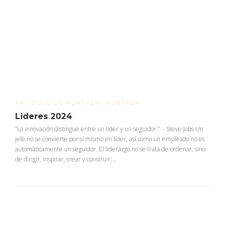
ARTÍCULO DE PORTADA
,
PORTADA
Lideres 2024
“La innovación distingue entre un líder y un seguidor.” – Steve Jobs Un
jefe no se convierte por sí mismo en líder, así como un empleado no es
automáticamente un seguidor. El liderazgo no se trata de ordenar, sino
de dirigir, inspirar, crear y construir;...