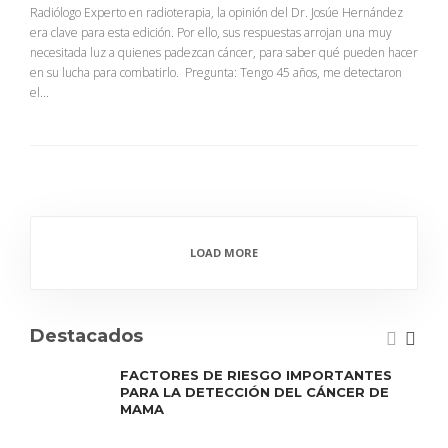
Radiólogo Experto en radioterapia, la opinión del Dr. Josúe Hernández
era clave para esta edición. Por ello, sus respuestas arrojan una muy
necesitada luz a quienes padezcan cáncer, para saber qué pueden hacer
en su lucha para combatirlo. Pregunta: Tengo 45 años, me detectaron
el...
LOAD MORE
Destacados
FACTORES DE RIESGO IMPORTANTES
PARA LA DETECCIÓN DEL CÁNCER DE
MAMA