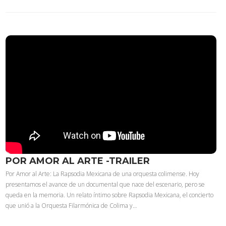
POR AMOR AL ARTE -TRAILER
Por Amor al Arte: La Rapsodia Mexicana de una orquesta colimense. Hoy
presentamos el avance de un documental que nace del escenario, pero se
queda en la memoria. Un relato íntimo sobre Rapsodia Mexicana, el concierto
que unió a la Orquesta Filarmónica de Colima y…