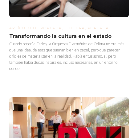
ARTÍCULO DE PORTADA
,
CULTURA
,
PORTADA
Transformando la cultura en el estado
Cuando conocí a Carlos, la Orquesta Filarmónica de Colima no era más
que una idea, de esas que suenan bien en papel, pero que parecen
difíciles de materializar en la realidad. Había entusiasmo, sí, pero
también había dudas, naturales, incluso necesarias, en un entorno
donde...