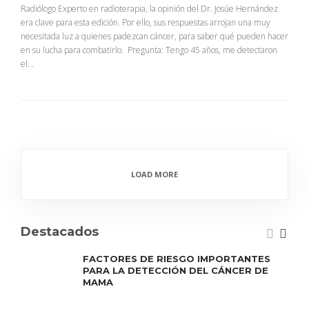
Radiólogo Experto en radioterapia, la opinión del Dr. Josúe Hernández
era clave para esta edición. Por ello, sus respuestas arrojan una muy
necesitada luz a quienes padezcan cáncer, para saber qué pueden hacer
en su lucha para combatirlo. Pregunta: Tengo 45 años, me detectaron
el...
LOAD MORE
Destacados
FACTORES DE RIESGO IMPORTANTES
PARA LA DETECCIÓN DEL CÁNCER DE
MAMA