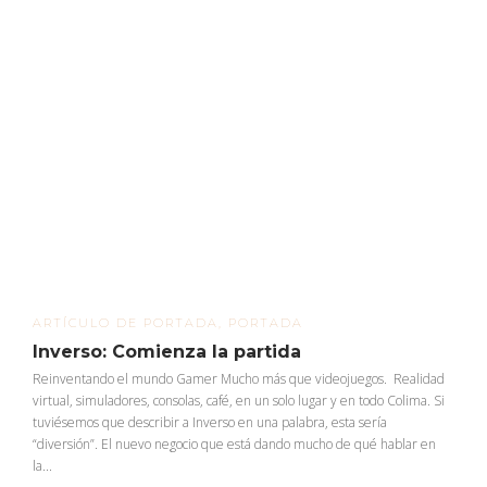
ARTÍCULO DE PORTADA
,
PORTADA
Inverso: Comienza la partida
Reinventando el mundo Gamer Mucho más que videojuegos. Realidad
virtual, simuladores, consolas, café, en un solo lugar y en todo Colima. Si
tuviésemos que describir a Inverso en una palabra, esta sería
“diversión”. El nuevo negocio que está dando mucho de qué hablar en
la...