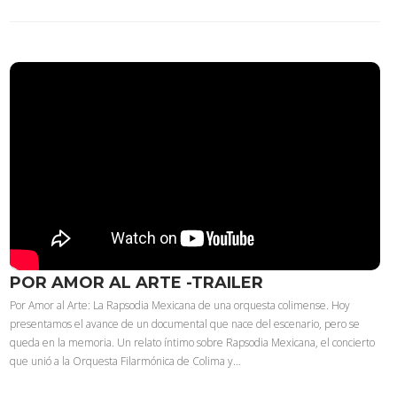
POR AMOR AL ARTE -TRAILER
Por Amor al Arte: La Rapsodia Mexicana de una orquesta colimense. Hoy
presentamos el avance de un documental que nace del escenario, pero se
queda en la memoria. Un relato íntimo sobre Rapsodia Mexicana, el concierto
que unió a la Orquesta Filarmónica de Colima y…