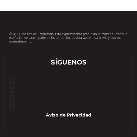
© 2019 Decisión de Empresario. Está expresamente prohibida la redistribución y la
redifusión de todo o parte de los contenidos de esta web sin su previo y expreso
consentimiento.
SÍGUENOS
Aviso de Privacidad