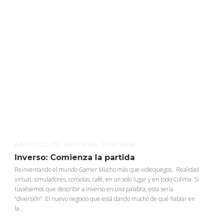
ARTÍCULO DE PORTADA
,
PORTADA
Inverso: Comienza la partida
Reinventando el mundo Gamer Mucho más que videojuegos. Realidad
virtual, simuladores, consolas, café, en un solo lugar y en todo Colima. Si
tuviésemos que describir a Inverso en una palabra, esta sería
“diversión”. El nuevo negocio que está dando mucho de qué hablar en
la...