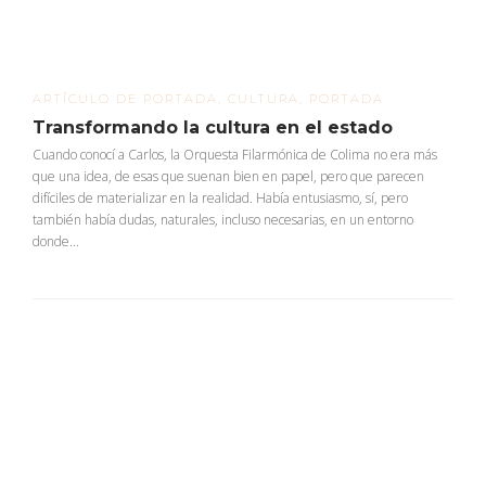
ARTÍCULO DE PORTADA
,
CULTURA
,
PORTADA
Transformando la cultura en el estado
Cuando conocí a Carlos, la Orquesta Filarmónica de Colima no era más
que una idea, de esas que suenan bien en papel, pero que parecen
difíciles de materializar en la realidad. Había entusiasmo, sí, pero
también había dudas, naturales, incluso necesarias, en un entorno
donde...