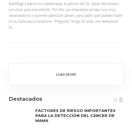
Radiólogo Experto en radioterapia, la opinión del Dr. Josúe Hernández
era clave para esta edición. Por ello, sus respuestas arrojan una muy
necesitada luz a quienes padezcan cáncer, para saber qué pueden hacer
en su lucha para combatirlo. Pregunta: Tengo 45 años, me detectaron
el...
LOAD MORE
Destacados
FACTORES DE RIESGO IMPORTANTES
PARA LA DETECCIÓN DEL CÁNCER DE
MAMA