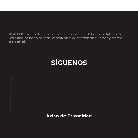
© 2019 Decisión de Empresario. Está expresamente prohibida la redistribución y la
redifusión de todo o parte de los contenidos de esta web sin su previo y expreso
consentimiento.
SÍGUENOS
Aviso de Privacidad