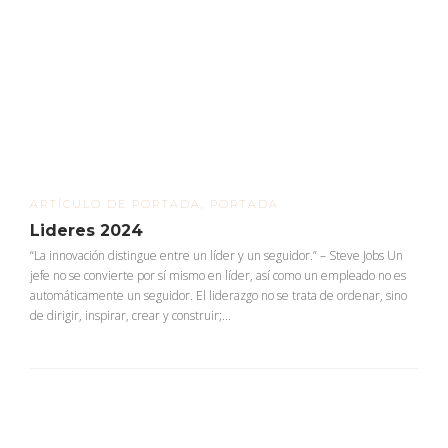
ARTÍCULO DE PORTADA
,
PORTADA
Lideres 2024
“La innovación distingue entre un líder y un seguidor.” – Steve Jobs Un
jefe no se convierte por sí mismo en líder, así como un empleado no es
automáticamente un seguidor. El liderazgo no se trata de ordenar, sino
de dirigir, inspirar, crear y construir;...