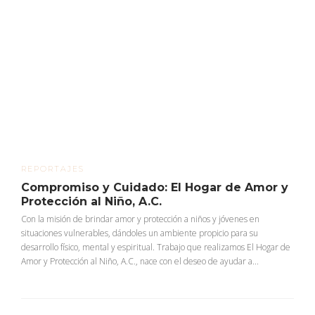
REPORTAJES
Compromiso y Cuidado: El Hogar de Amor y
Protección al Niño, A.C.
Con la misión de brindar amor y protección a niños y jóvenes en
situaciones vulnerables, dándoles un ambiente propicio para su
desarrollo físico, mental y espiritual. Trabajo que realizamos El Hogar de
Amor y Protección al Niño, A.C., nace con el deseo de ayudar a...