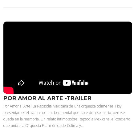
POR AMOR AL ARTE -TRAILER
Por Amor al Arte: La Rapsodia Mexicana de una orquesta colimense. Hoy
presentamos el avance de un documental que nace del escenario, pero se
queda en la memoria. Un relato íntimo sobre Rapsodia Mexicana, el concierto
que unió a la Orquesta Filarmónica de Colima y…