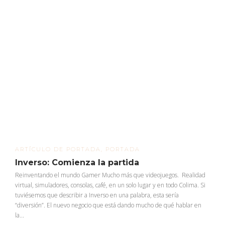
ARTÍCULO DE PORTADA
,
PORTADA
Inverso: Comienza la partida
Reinventando el mundo Gamer Mucho más que videojuegos. Realidad
virtual, simuladores, consolas, café, en un solo lugar y en todo Colima. Si
tuviésemos que describir a Inverso en una palabra, esta sería
“diversión”. El nuevo negocio que está dando mucho de qué hablar en
la...