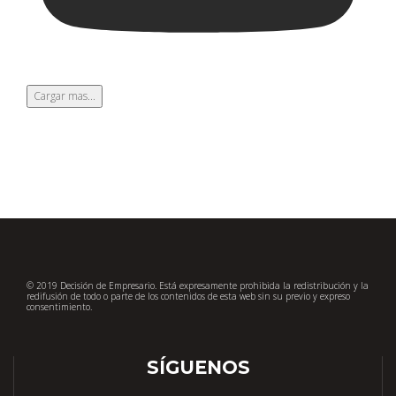
Cargar mas...
© 2019 Decisión de Empresario. Está expresamente prohibida la redistribución y la
redifusión de todo o parte de los contenidos de esta web sin su previo y expreso
consentimiento.
SÍGUENOS