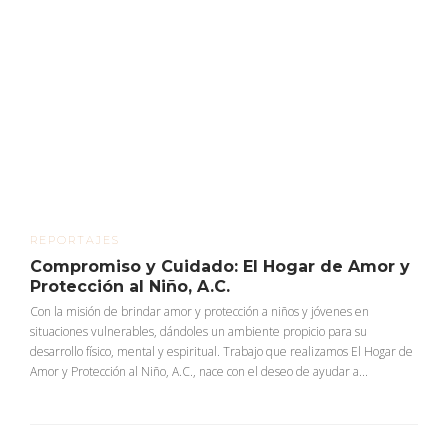
REPORTAJES
Compromiso y Cuidado: El Hogar de Amor y
Protección al Niño, A.C.
Con la misión de brindar amor y protección a niños y jóvenes en
situaciones vulnerables, dándoles un ambiente propicio para su
desarrollo físico, mental y espiritual. Trabajo que realizamos El Hogar de
Amor y Protección al Niño, A.C., nace con el deseo de ayudar a...