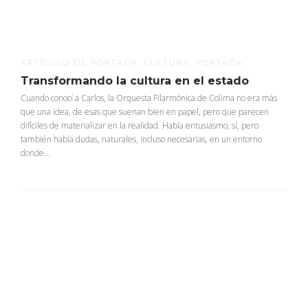
ARTÍCULO DE PORTADA
,
CULTURA
,
PORTADA
Transformando la cultura en el estado
Cuando conocí a Carlos, la Orquesta Filarmónica de Colima no era más
que una idea, de esas que suenan bien en papel, pero que parecen
difíciles de materializar en la realidad. Había entusiasmo, sí, pero
también había dudas, naturales, incluso necesarias, en un entorno
donde...