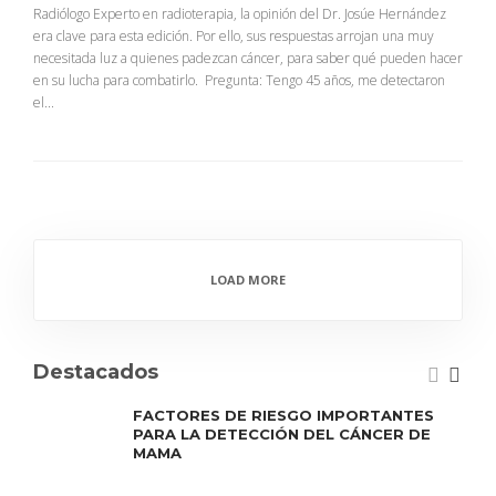
Radiólogo Experto en radioterapia, la opinión del Dr. Josúe Hernández
era clave para esta edición. Por ello, sus respuestas arrojan una muy
necesitada luz a quienes padezcan cáncer, para saber qué pueden hacer
en su lucha para combatirlo. Pregunta: Tengo 45 años, me detectaron
el...
LOAD MORE
Destacados
FACTORES DE RIESGO IMPORTANTES
PARA LA DETECCIÓN DEL CÁNCER DE
MAMA