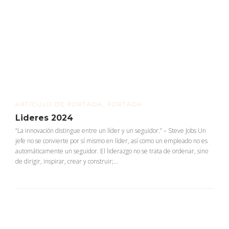
ARTÍCULO DE PORTADA
,
PORTADA
Lideres 2024
“La innovación distingue entre un líder y un seguidor.” – Steve Jobs Un
jefe no se convierte por sí mismo en líder, así como un empleado no es
automáticamente un seguidor. El liderazgo no se trata de ordenar, sino
de dirigir, inspirar, crear y construir;...