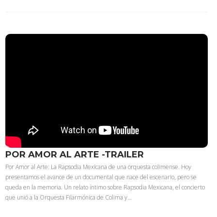
POR AMOR AL ARTE -TRAILER
Por Amor al Arte: La Rapsodia Mexicana de una orquesta colimense. Hoy
presentamos el avance de un documental que nace del escenario, pero se
queda en la memoria. Un relato íntimo sobre Rapsodia Mexicana, el concierto
que unió a la Orquesta Filarmónica de Colima y…