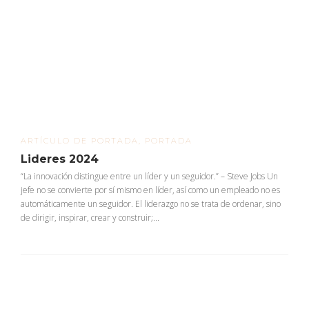
ARTÍCULO DE PORTADA
,
PORTADA
Lideres 2024
“La innovación distingue entre un líder y un seguidor.” – Steve Jobs Un
jefe no se convierte por sí mismo en líder, así como un empleado no es
automáticamente un seguidor. El liderazgo no se trata de ordenar, sino
de dirigir, inspirar, crear y construir;...