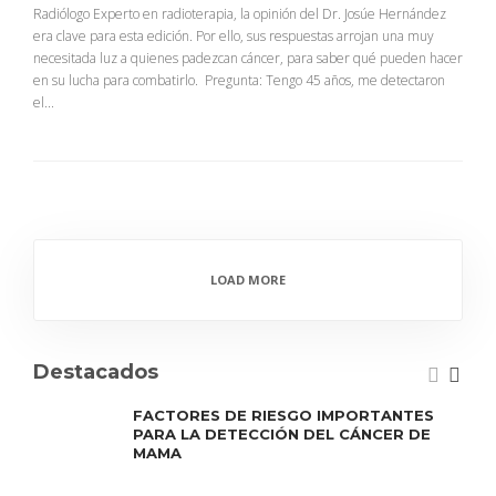
Radiólogo Experto en radioterapia, la opinión del Dr. Josúe Hernández
era clave para esta edición. Por ello, sus respuestas arrojan una muy
necesitada luz a quienes padezcan cáncer, para saber qué pueden hacer
en su lucha para combatirlo. Pregunta: Tengo 45 años, me detectaron
el...
LOAD MORE
Destacados
FACTORES DE RIESGO IMPORTANTES
PARA LA DETECCIÓN DEL CÁNCER DE
MAMA