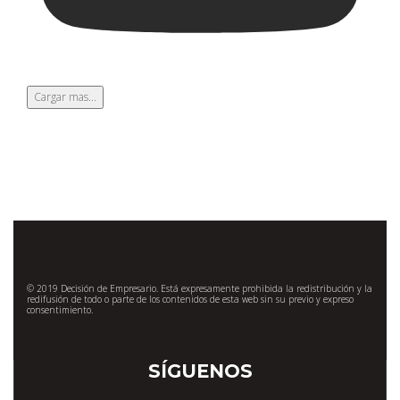
Cargar mas...
© 2019 Decisión de Empresario. Está expresamente prohibida la redistribución y la
redifusión de todo o parte de los contenidos de esta web sin su previo y expreso
consentimiento.
SÍGUENOS