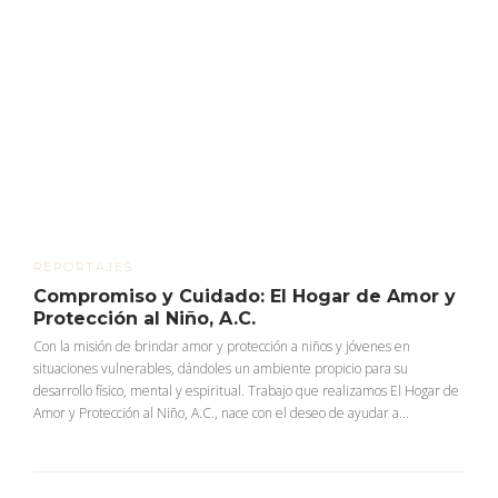
REPORTAJES
Compromiso y Cuidado: El Hogar de Amor y
Protección al Niño, A.C.
Con la misión de brindar amor y protección a niños y jóvenes en
situaciones vulnerables, dándoles un ambiente propicio para su
desarrollo físico, mental y espiritual. Trabajo que realizamos El Hogar de
Amor y Protección al Niño, A.C., nace con el deseo de ayudar a...