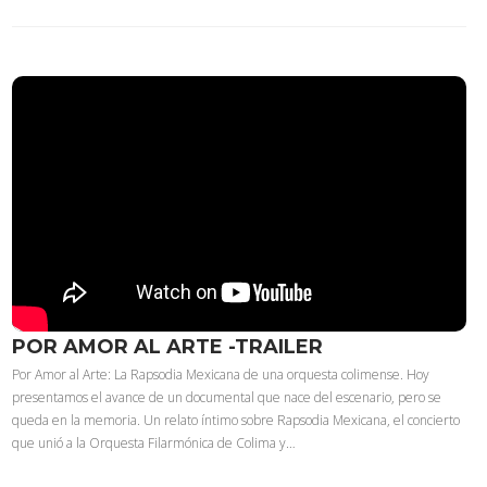
POR AMOR AL ARTE -TRAILER
Por Amor al Arte: La Rapsodia Mexicana de una orquesta colimense. Hoy
presentamos el avance de un documental que nace del escenario, pero se
queda en la memoria. Un relato íntimo sobre Rapsodia Mexicana, el concierto
que unió a la Orquesta Filarmónica de Colima y…