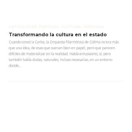
ARTÍCULO DE PORTADA
,
CULTURA
,
PORTADA
Transformando la cultura en el estado
Cuando conocí a Carlos, la Orquesta Filarmónica de Colima no era más
que una idea, de esas que suenan bien en papel, pero que parecen
difíciles de materializar en la realidad. Había entusiasmo, sí, pero
también había dudas, naturales, incluso necesarias, en un entorno
donde...