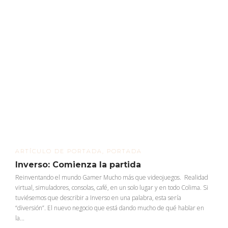
ARTÍCULO DE PORTADA
,
PORTADA
Inverso: Comienza la partida
Reinventando el mundo Gamer Mucho más que videojuegos. Realidad
virtual, simuladores, consolas, café, en un solo lugar y en todo Colima. Si
tuviésemos que describir a Inverso en una palabra, esta sería
“diversión”. El nuevo negocio que está dando mucho de qué hablar en
la...