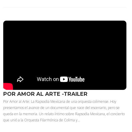
POR AMOR AL ARTE -TRAILER
Por Amor al Arte: La Rapsodia Mexicana de una orquesta colimense. Hoy
presentamos el avance de un documental que nace del escenario, pero se
queda en la memoria. Un relato íntimo sobre Rapsodia Mexicana, el concierto
que unió a la Orquesta Filarmónica de Colima y…