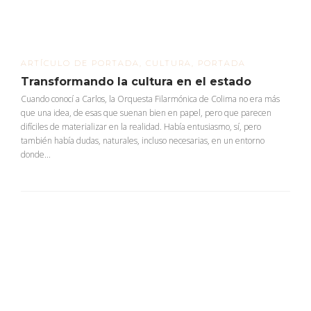
ARTÍCULO DE PORTADA
,
CULTURA
,
PORTADA
Transformando la cultura en el estado
Cuando conocí a Carlos, la Orquesta Filarmónica de Colima no era más
que una idea, de esas que suenan bien en papel, pero que parecen
difíciles de materializar en la realidad. Había entusiasmo, sí, pero
también había dudas, naturales, incluso necesarias, en un entorno
donde...