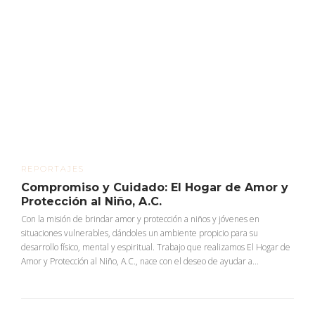
REPORTAJES
Compromiso y Cuidado: El Hogar de Amor y
Protección al Niño, A.C.
Con la misión de brindar amor y protección a niños y jóvenes en
situaciones vulnerables, dándoles un ambiente propicio para su
desarrollo físico, mental y espiritual. Trabajo que realizamos El Hogar de
Amor y Protección al Niño, A.C., nace con el deseo de ayudar a...