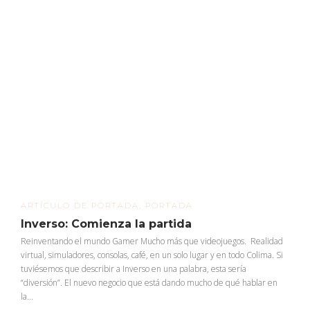
ARTÍCULO DE PORTADA
,
PORTADA
Inverso: Comienza la partida
Reinventando el mundo Gamer Mucho más que videojuegos. Realidad
virtual, simuladores, consolas, café, en un solo lugar y en todo Colima. Si
tuviésemos que describir a Inverso en una palabra, esta sería
“diversión”. El nuevo negocio que está dando mucho de qué hablar en
la...