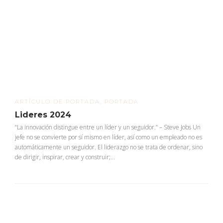
ARTÍCULO DE PORTADA
,
PORTADA
Lideres 2024
“La innovación distingue entre un líder y un seguidor.” – Steve Jobs Un
jefe no se convierte por sí mismo en líder, así como un empleado no es
automáticamente un seguidor. El liderazgo no se trata de ordenar, sino
de dirigir, inspirar, crear y construir;...