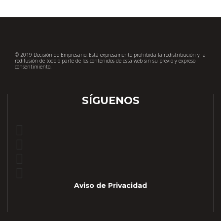
© 2019 Decisión de Empresario. Está expresamente prohibida la redistribución y la
redifusión de todo o parte de los contenidos de esta web sin su previo y expreso
consentimiento.
SÍGUENOS
Aviso de Privacidad