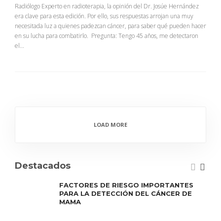
Radiólogo Experto en radioterapia, la opinión del Dr. Josúe Hernández
era clave para esta edición. Por ello, sus respuestas arrojan una muy
necesitada luz a quienes padezcan cáncer, para saber qué pueden hacer
en su lucha para combatirlo. Pregunta: Tengo 45 años, me detectaron
el...
LOAD MORE
Destacados
FACTORES DE RIESGO IMPORTANTES
PARA LA DETECCIÓN DEL CÁNCER DE
MAMA