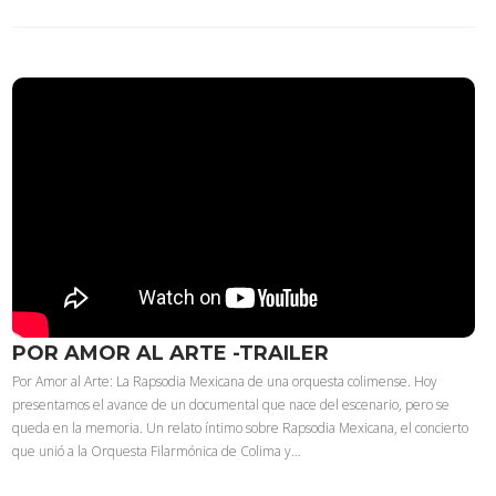
POR AMOR AL ARTE -TRAILER
Por Amor al Arte: La Rapsodia Mexicana de una orquesta colimense. Hoy
presentamos el avance de un documental que nace del escenario, pero se
queda en la memoria. Un relato íntimo sobre Rapsodia Mexicana, el concierto
que unió a la Orquesta Filarmónica de Colima y…