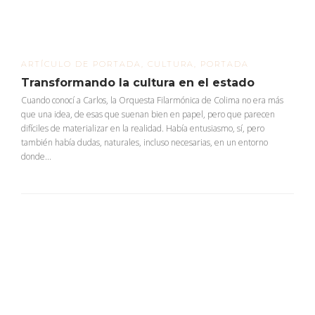
ARTÍCULO DE PORTADA
,
CULTURA
,
PORTADA
Transformando la cultura en el estado
Cuando conocí a Carlos, la Orquesta Filarmónica de Colima no era más
que una idea, de esas que suenan bien en papel, pero que parecen
difíciles de materializar en la realidad. Había entusiasmo, sí, pero
también había dudas, naturales, incluso necesarias, en un entorno
donde...