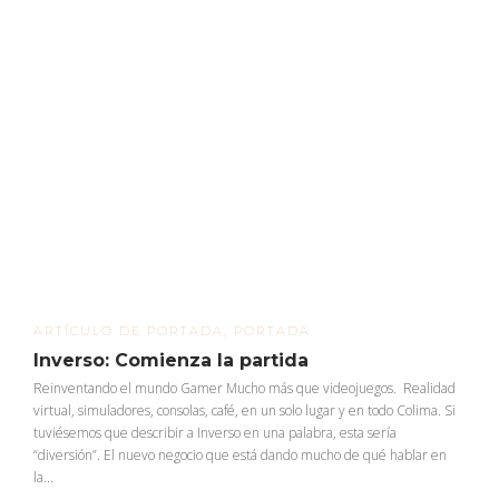
ARTÍCULO DE PORTADA
,
PORTADA
Inverso: Comienza la partida
Reinventando el mundo Gamer Mucho más que videojuegos. Realidad
virtual, simuladores, consolas, café, en un solo lugar y en todo Colima. Si
tuviésemos que describir a Inverso en una palabra, esta sería
“diversión”. El nuevo negocio que está dando mucho de qué hablar en
la...