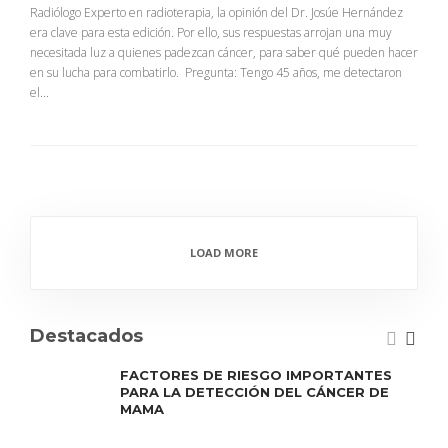
Radiólogo Experto en radioterapia, la opinión del Dr. Josúe Hernández
era clave para esta edición. Por ello, sus respuestas arrojan una muy
necesitada luz a quienes padezcan cáncer, para saber qué pueden hacer
en su lucha para combatirlo. Pregunta: Tengo 45 años, me detectaron
el...
LOAD MORE
Destacados
FACTORES DE RIESGO IMPORTANTES
PARA LA DETECCIÓN DEL CÁNCER DE
MAMA