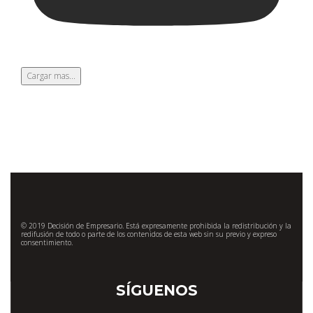
Cargar mas...
© 2019 Decisión de Empresario. Está expresamente prohibida la redistribución y la
redifusión de todo o parte de los contenidos de esta web sin su previo y expreso
consentimiento.
SÍGUENOS