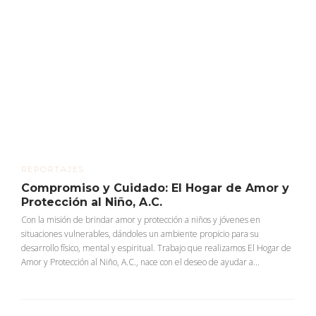
REPORTAJES
Compromiso y Cuidado: El Hogar de Amor y
Protección al Niño, A.C.
Con la misión de brindar amor y protección a niños y jóvenes en
situaciones vulnerables, dándoles un ambiente propicio para su
desarrollo físico, mental y espiritual. Trabajo que realizamos El Hogar de
Amor y Protección al Niño, A.C., nace con el deseo de ayudar a...