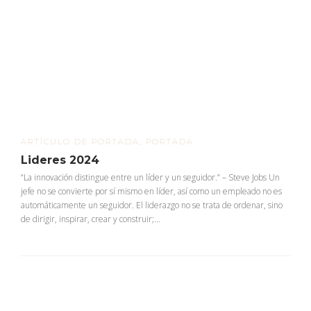
ARTÍCULO DE PORTADA
,
PORTADA
Lideres 2024
“La innovación distingue entre un líder y un seguidor.” – Steve Jobs Un
jefe no se convierte por sí mismo en líder, así como un empleado no es
automáticamente un seguidor. El liderazgo no se trata de ordenar, sino
de dirigir, inspirar, crear y construir;...