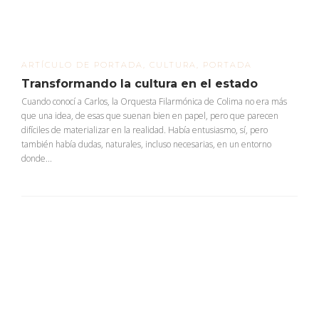
ARTÍCULO DE PORTADA
,
CULTURA
,
PORTADA
Transformando la cultura en el estado
Cuando conocí a Carlos, la Orquesta Filarmónica de Colima no era más
que una idea, de esas que suenan bien en papel, pero que parecen
difíciles de materializar en la realidad. Había entusiasmo, sí, pero
también había dudas, naturales, incluso necesarias, en un entorno
donde...