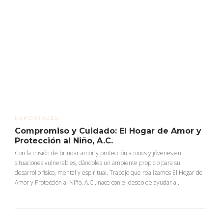
REPORTAJES
Compromiso y Cuidado: El Hogar de Amor y
Protección al Niño, A.C.
Con la misión de brindar amor y protección a niños y jóvenes en
situaciones vulnerables, dándoles un ambiente propicio para su
desarrollo físico, mental y espiritual. Trabajo que realizamos El Hogar de
Amor y Protección al Niño, A.C., nace con el deseo de ayudar a...