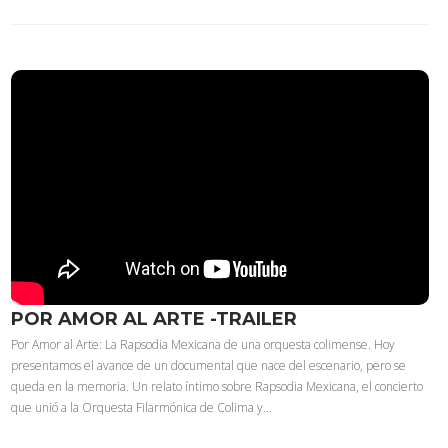
POR AMOR AL ARTE -TRAILER
Por Amor al Arte: La Rapsodia Mexicana de una orquesta colimense. Hoy
presentamos el avance de un documental que nace del escenario, pero se
queda en la memoria. Un relato íntimo sobre Rapsodia Mexicana, el concierto
que unió a la Orquesta Filarmónica de Colima y…