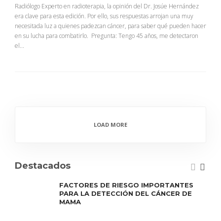
Radiólogo Experto en radioterapia, la opinión del Dr. Josúe Hernández
era clave para esta edición. Por ello, sus respuestas arrojan una muy
necesitada luz a quienes padezcan cáncer, para saber qué pueden hacer
en su lucha para combatirlo. Pregunta: Tengo 45 años, me detectaron
el...
LOAD MORE
Destacados
FACTORES DE RIESGO IMPORTANTES
PARA LA DETECCIÓN DEL CÁNCER DE
MAMA