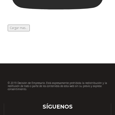
Cargar mas...
© 2019 Decisión de Empresario. Está expresamente prohibida la redistribución y la
redifusión de todo o parte de los contenidos de esta web sin su previo y expreso
consentimiento.
SÍGUENOS