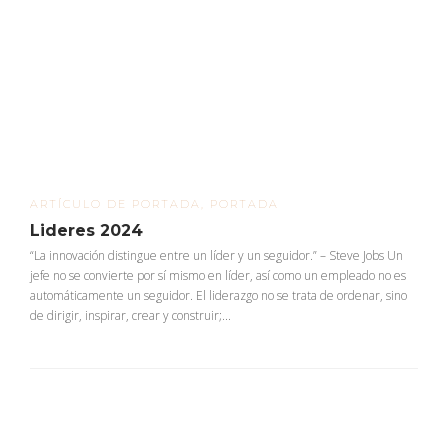
ARTÍCULO DE PORTADA
,
PORTADA
Lideres 2024
“La innovación distingue entre un líder y un seguidor.” – Steve Jobs Un
jefe no se convierte por sí mismo en líder, así como un empleado no es
automáticamente un seguidor. El liderazgo no se trata de ordenar, sino
de dirigir, inspirar, crear y construir;...