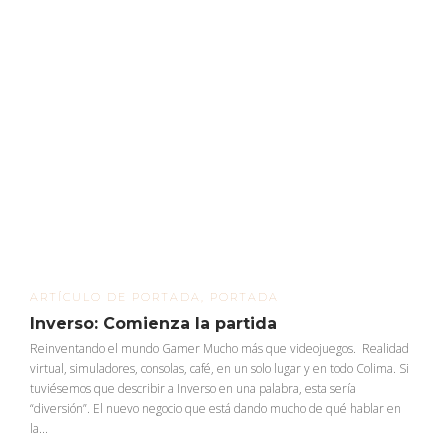
ARTÍCULO DE PORTADA
,
PORTADA
Inverso: Comienza la partida
Reinventando el mundo Gamer Mucho más que videojuegos. Realidad
virtual, simuladores, consolas, café, en un solo lugar y en todo Colima. Si
tuviésemos que describir a Inverso en una palabra, esta sería
“diversión”. El nuevo negocio que está dando mucho de qué hablar en
la...