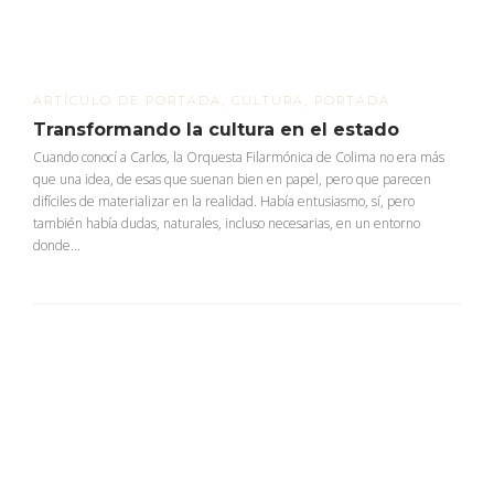
ARTÍCULO DE PORTADA
,
CULTURA
,
PORTADA
Transformando la cultura en el estado
Cuando conocí a Carlos, la Orquesta Filarmónica de Colima no era más
que una idea, de esas que suenan bien en papel, pero que parecen
difíciles de materializar en la realidad. Había entusiasmo, sí, pero
también había dudas, naturales, incluso necesarias, en un entorno
donde...