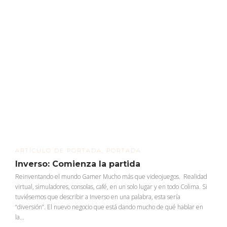
ARTÍCULO DE PORTADA
,
PORTADA
Inverso: Comienza la partida
Reinventando el mundo Gamer Mucho más que videojuegos. Realidad
virtual, simuladores, consolas, café, en un solo lugar y en todo Colima. Si
tuviésemos que describir a Inverso en una palabra, esta sería
“diversión”. El nuevo negocio que está dando mucho de qué hablar en
la...