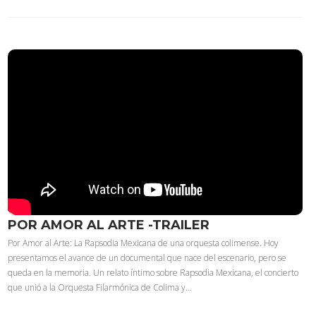
POR AMOR AL ARTE -TRAILER
Por Amor al Arte: La Rapsodia Mexicana de una orquesta colimense. Hoy
presentamos el avance de un documental que nace del escenario, pero se
queda en la memoria. Un relato íntimo sobre Rapsodia Mexicana, el concierto
que unió a la Orquesta Filarmónica de Colima y…