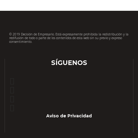
© 2019 Decisión de Empresario. Está expresamente prohibida la redistribución y la
redifusión de todo o parte de los contenidos de esta web sin su previo y expreso
consentimiento.
SÍGUENOS
Aviso de Privacidad