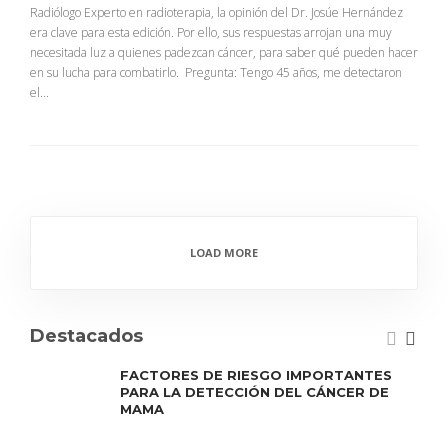
Radiólogo Experto en radioterapia, la opinión del Dr. Josúe Hernández
era clave para esta edición. Por ello, sus respuestas arrojan una muy
necesitada luz a quienes padezcan cáncer, para saber qué pueden hacer
en su lucha para combatirlo. Pregunta: Tengo 45 años, me detectaron
el...
LOAD MORE
Destacados
FACTORES DE RIESGO IMPORTANTES
PARA LA DETECCIÓN DEL CÁNCER DE
MAMA