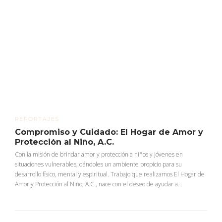
REPORTAJES
Compromiso y Cuidado: El Hogar de Amor y
Protección al Niño, A.C.
Con la misión de brindar amor y protección a niños y jóvenes en
situaciones vulnerables, dándoles un ambiente propicio para su
desarrollo físico, mental y espiritual. Trabajo que realizamos El Hogar de
Amor y Protección al Niño, A.C., nace con el deseo de ayudar a...