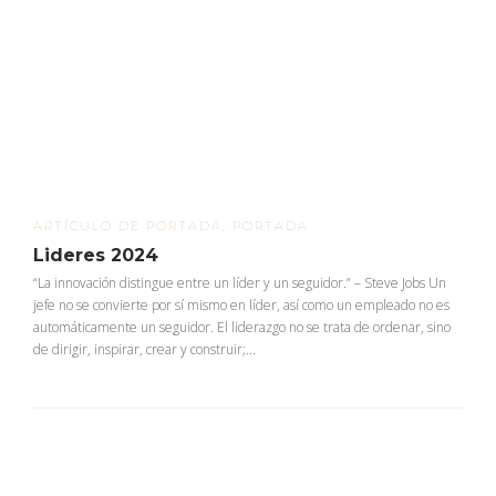
ARTÍCULO DE PORTADA
,
PORTADA
Lideres 2024
“La innovación distingue entre un líder y un seguidor.” – Steve Jobs Un
jefe no se convierte por sí mismo en líder, así como un empleado no es
automáticamente un seguidor. El liderazgo no se trata de ordenar, sino
de dirigir, inspirar, crear y construir;...