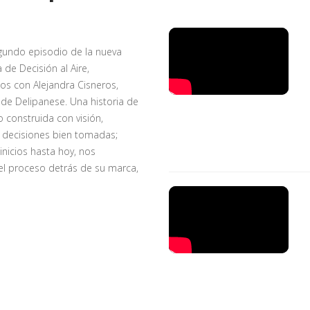
gundo episodio de la nueva
de Decisión al Aire,
s con Alejandra Cisneros,
de Delipanese. Una historia de
o construida con visión,
 y decisiones bien tomadas;
inicios hasta hoy, nos
l proceso detrás de su marca,