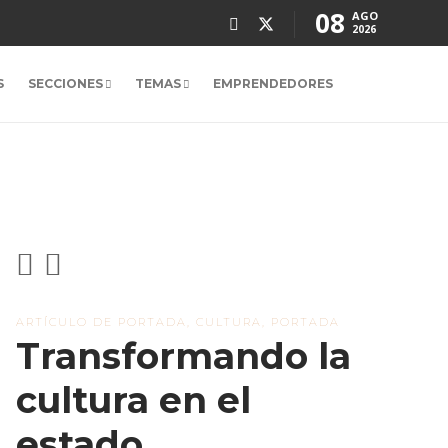
08
AGO
2026
S
SECCIONES
TEMAS
EMPRENDEDORES
ARTÍCULO DE PORTADA
,
CULTURA
,
PORTADA
Transformando la
cultura en el
estado