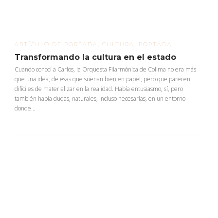
ARTÍCULO DE PORTADA
,
CULTURA
,
PORTADA
Transformando la cultura en el estado
Cuando conocí a Carlos, la Orquesta Filarmónica de Colima no era más
que una idea, de esas que suenan bien en papel, pero que parecen
difíciles de materializar en la realidad. Había entusiasmo, sí, pero
también había dudas, naturales, incluso necesarias, en un entorno
donde...