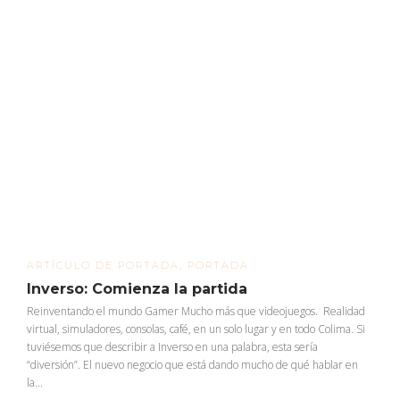
ARTÍCULO DE PORTADA
,
PORTADA
Inverso: Comienza la partida
Reinventando el mundo Gamer Mucho más que videojuegos. Realidad
virtual, simuladores, consolas, café, en un solo lugar y en todo Colima. Si
tuviésemos que describir a Inverso en una palabra, esta sería
“diversión”. El nuevo negocio que está dando mucho de qué hablar en
la...