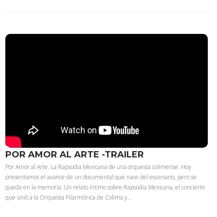
POR AMOR AL ARTE -TRAILER
Por Amor al Arte: La Rapsodia Mexicana de una orquesta colimense. Hoy
presentamos el avance de un documental que nace del escenario, pero se
queda en la memoria. Un relato íntimo sobre Rapsodia Mexicana, el concierto
que unió a la Orquesta Filarmónica de Colima y…