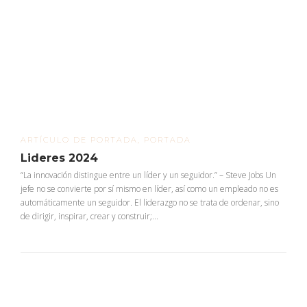
ARTÍCULO DE PORTADA
,
PORTADA
Lideres 2024
“La innovación distingue entre un líder y un seguidor.” – Steve Jobs Un
jefe no se convierte por sí mismo en líder, así como un empleado no es
automáticamente un seguidor. El liderazgo no se trata de ordenar, sino
de dirigir, inspirar, crear y construir;...