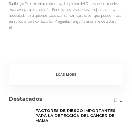
Radiólogo Experto en radioterapia, la opinión del Dr. Josúe Hernández
era clave para esta edición. Por ello, sus respuestas arrojan una muy
necesitada luz a quienes padezcan cáncer, para saber qué pueden hacer
en su lucha para combatirlo. Pregunta: Tengo 45 años, me detectaron
el...
LOAD MORE
Destacados
FACTORES DE RIESGO IMPORTANTES
PARA LA DETECCIÓN DEL CÁNCER DE
MAMA