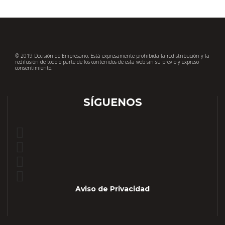
© 2019 Decisión de Empresario. Está expresamente prohibida la redistribución y la
redifusión de todo o parte de los contenidos de esta web sin su previo y expreso
consentimiento.
SÍGUENOS
Aviso de Privacidad