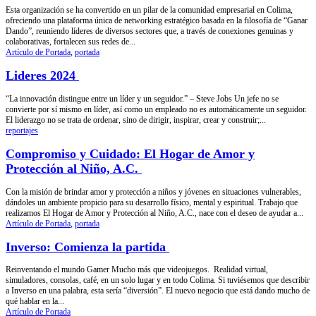
Esta organización se ha convertido en un pilar de la comunidad empresarial en Colima,
ofreciendo una plataforma única de networking estratégico basada en la filosofía de “Ganar
Dando”, reuniendo líderes de diversos sectores que, a través de conexiones genuinas y
colaborativas, fortalecen sus redes de...
Artículo de Portada
,
portada
Lideres 2024
“La innovación distingue entre un líder y un seguidor.” – Steve Jobs Un jefe no se
convierte por sí mismo en líder, así como un empleado no es automáticamente un seguidor.
El liderazgo no se trata de ordenar, sino de dirigir, inspirar, crear y construir;...
reportajes
Compromiso y Cuidado: El Hogar de Amor y
Protección al Niño, A.C.
Con la misión de brindar amor y protección a niños y jóvenes en situaciones vulnerables,
dándoles un ambiente propicio para su desarrollo físico, mental y espiritual. Trabajo que
realizamos El Hogar de Amor y Protección al Niño, A.C., nace con el deseo de ayudar a...
Artículo de Portada
,
portada
Inverso: Comienza la partida
Reinventando el mundo Gamer Mucho más que videojuegos. Realidad virtual,
simuladores, consolas, café, en un solo lugar y en todo Colima. Si tuviésemos que describir
a Inverso en una palabra, esta sería “diversión”. El nuevo negocio que está dando mucho de
qué hablar en la...
Artículo de Portada