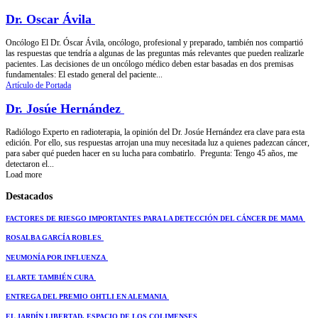
Dr. Oscar Ávila
Oncólogo El Dr. Óscar Ávila, oncólogo, profesional y preparado, también nos compartió
las respuestas que tendría a algunas de las preguntas más relevantes que pueden realizarle
pacientes. Las decisiones de un oncólogo médico deben estar basadas en dos premisas
fundamentales: El estado general del paciente...
Artículo de Portada
Dr. Josúe Hernández
Radiólogo Experto en radioterapia, la opinión del Dr. Josúe Hernández era clave para esta
edición. Por ello, sus respuestas arrojan una muy necesitada luz a quienes padezcan cáncer,
para saber qué pueden hacer en su lucha para combatirlo. Pregunta: Tengo 45 años, me
detectaron el...
Load more
Destacados
FACTORES DE RIESGO IMPORTANTES PARA LA DETECCIÓN DEL CÁNCER DE MAMA
ROSALBA GARCÍA ROBLES
NEUMONÍA POR INFLUENZA
EL ARTE TAMBIÉN CURA
ENTREGA DEL PREMIO OHTLI EN ALEMANIA
EL JARDÍN LIBERTAD, ESPACIO DE LOS COLIMENSES