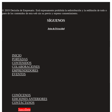
© 2019 Decisión de Empresario. Está expresamente prohibida la redistribución y la redifusión de todo o
parte de los contenidos de esta web sin su previo y expreso consentimiento.
SÍGUENOS
Aviso de Privacidad
INICIO
PORTADAS
CONTENIDOS
COLABORACIONES
EMPRENDEDORES
EVENTOS
CONÓCENOS
EDICIONES ANTERIORES
CONTÁCTANOS
Suscríbete