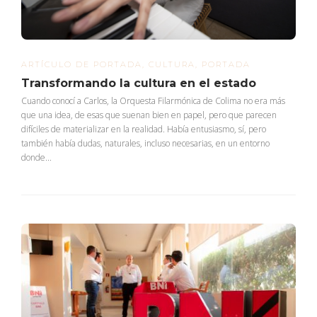
ARTÍCULO DE PORTADA
,
CULTURA
,
PORTADA
Transformando la cultura en el estado
Cuando conocí a Carlos, la Orquesta Filarmónica de Colima no era más
que una idea, de esas que suenan bien en papel, pero que parecen
difíciles de materializar en la realidad. Había entusiasmo, sí, pero
también había dudas, naturales, incluso necesarias, en un entorno
donde...