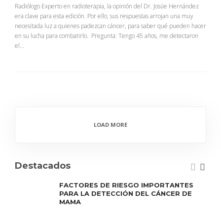
Radiólogo Experto en radioterapia, la opinión del Dr. Josúe Hernández
era clave para esta edición. Por ello, sus respuestas arrojan una muy
necesitada luz a quienes padezcan cáncer, para saber qué pueden hacer
en su lucha para combatirlo. Pregunta: Tengo 45 años, me detectaron
el...
LOAD MORE
Destacados
FACTORES DE RIESGO IMPORTANTES
PARA LA DETECCIÓN DEL CÁNCER DE
MAMA