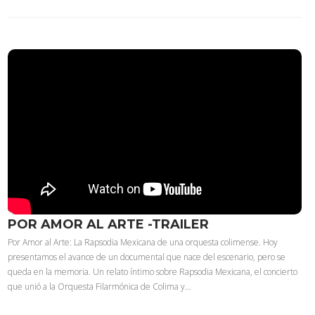
POR AMOR AL ARTE -TRAILER
Por Amor al Arte: La Rapsodia Mexicana de una orquesta colimense. Hoy
presentamos el avance de un documental que nace del escenario, pero se
queda en la memoria. Un relato íntimo sobre Rapsodia Mexicana, el concierto
que unió a la Orquesta Filarmónica de Colima y…