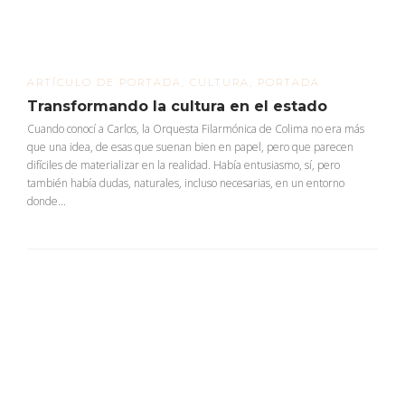
ARTÍCULO DE PORTADA
,
CULTURA
,
PORTADA
Transformando la cultura en el estado
Cuando conocí a Carlos, la Orquesta Filarmónica de Colima no era más
que una idea, de esas que suenan bien en papel, pero que parecen
difíciles de materializar en la realidad. Había entusiasmo, sí, pero
también había dudas, naturales, incluso necesarias, en un entorno
donde...