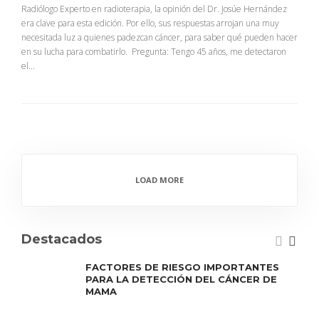
Radiólogo Experto en radioterapia, la opinión del Dr. Josúe Hernández
era clave para esta edición. Por ello, sus respuestas arrojan una muy
necesitada luz a quienes padezcan cáncer, para saber qué pueden hacer
en su lucha para combatirlo. Pregunta: Tengo 45 años, me detectaron
el...
LOAD MORE
Destacados
FACTORES DE RIESGO IMPORTANTES
PARA LA DETECCIÓN DEL CÁNCER DE
MAMA