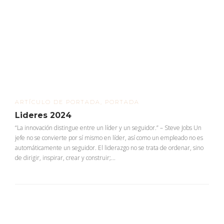
ARTÍCULO DE PORTADA
,
PORTADA
Lideres 2024
“La innovación distingue entre un líder y un seguidor.” – Steve Jobs Un
jefe no se convierte por sí mismo en líder, así como un empleado no es
automáticamente un seguidor. El liderazgo no se trata de ordenar, sino
de dirigir, inspirar, crear y construir;...