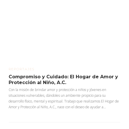
REPORTAJES
Compromiso y Cuidado: El Hogar de Amor y
Protección al Niño, A.C.
Con la misión de brindar amor y protección a niños y jóvenes en
situaciones vulnerables, dándoles un ambiente propicio para su
desarrollo físico, mental y espiritual. Trabajo que realizamos El Hogar de
Amor y Protección al Niño, A.C., nace con el deseo de ayudar a...