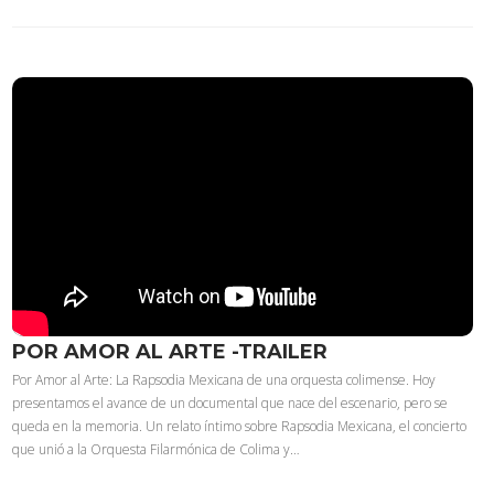
POR AMOR AL ARTE -TRAILER
Por Amor al Arte: La Rapsodia Mexicana de una orquesta colimense. Hoy
presentamos el avance de un documental que nace del escenario, pero se
queda en la memoria. Un relato íntimo sobre Rapsodia Mexicana, el concierto
que unió a la Orquesta Filarmónica de Colima y…