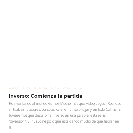
ARTÍCULO DE PORTADA
,
PORTADA
Inverso: Comienza la partida
Reinventando el mundo Gamer Mucho más que videojuegos. Realidad
virtual, simuladores, consolas, café, en un solo lugar y en todo Colima. Si
tuviésemos que describir a Inverso en una palabra, esta sería
“diversión”. El nuevo negocio que está dando mucho de qué hablar en
la...