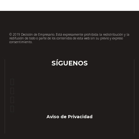
© 2019 Decisión de Empresario. Está expresamente prohibida la redistribución y la
redifusión de todo o parte de los contenidos de esta web sin su previo y expreso
consentimiento.
SÍGUENOS
Aviso de Privacidad