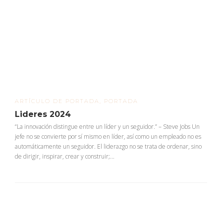
ARTÍCULO DE PORTADA
,
PORTADA
Lideres 2024
“La innovación distingue entre un líder y un seguidor.” – Steve Jobs Un
jefe no se convierte por sí mismo en líder, así como un empleado no es
automáticamente un seguidor. El liderazgo no se trata de ordenar, sino
de dirigir, inspirar, crear y construir;...