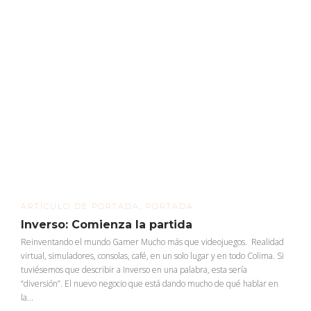
ARTÍCULO DE PORTADA
,
PORTADA
Inverso: Comienza la partida
Reinventando el mundo Gamer Mucho más que videojuegos. Realidad
virtual, simuladores, consolas, café, en un solo lugar y en todo Colima. Si
tuviésemos que describir a Inverso en una palabra, esta sería
“diversión”. El nuevo negocio que está dando mucho de qué hablar en
la...