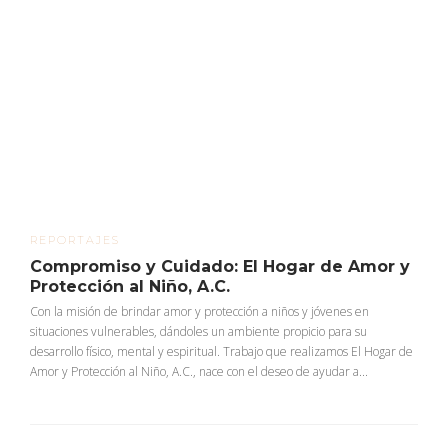
REPORTAJES
Compromiso y Cuidado: El Hogar de Amor y
Protección al Niño, A.C.
Con la misión de brindar amor y protección a niños y jóvenes en
situaciones vulnerables, dándoles un ambiente propicio para su
desarrollo físico, mental y espiritual. Trabajo que realizamos El Hogar de
Amor y Protección al Niño, A.C., nace con el deseo de ayudar a...