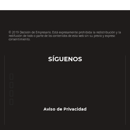
© 2019 Decisión de Empresario. Está expresamente prohibida la redistribución y la
redifusión de todo o parte de los contenidos de esta web sin su previo y expreso
consentimiento.
SÍGUENOS
Aviso de Privacidad