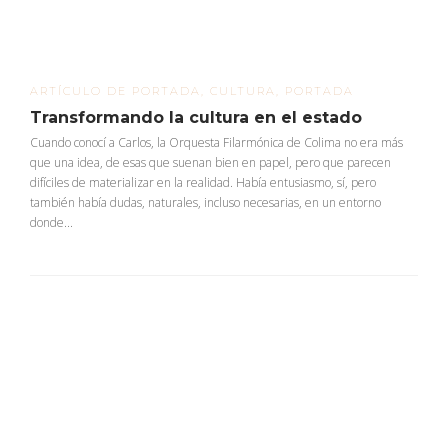
ARTÍCULO DE PORTADA
,
CULTURA
,
PORTADA
Transformando la cultura en el estado
Cuando conocí a Carlos, la Orquesta Filarmónica de Colima no era más
que una idea, de esas que suenan bien en papel, pero que parecen
difíciles de materializar en la realidad. Había entusiasmo, sí, pero
también había dudas, naturales, incluso necesarias, en un entorno
donde...