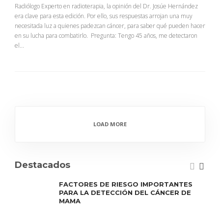
Radiólogo Experto en radioterapia, la opinión del Dr. Josúe Hernández
era clave para esta edición. Por ello, sus respuestas arrojan una muy
necesitada luz a quienes padezcan cáncer, para saber qué pueden hacer
en su lucha para combatirlo. Pregunta: Tengo 45 años, me detectaron
el...
LOAD MORE
Destacados
FACTORES DE RIESGO IMPORTANTES
PARA LA DETECCIÓN DEL CÁNCER DE
MAMA