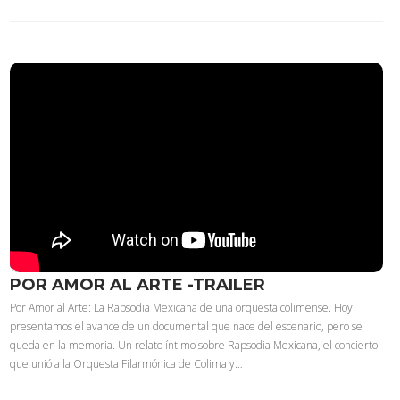
POR AMOR AL ARTE -TRAILER
Por Amor al Arte: La Rapsodia Mexicana de una orquesta colimense. Hoy
presentamos el avance de un documental que nace del escenario, pero se
queda en la memoria. Un relato íntimo sobre Rapsodia Mexicana, el concierto
que unió a la Orquesta Filarmónica de Colima y…