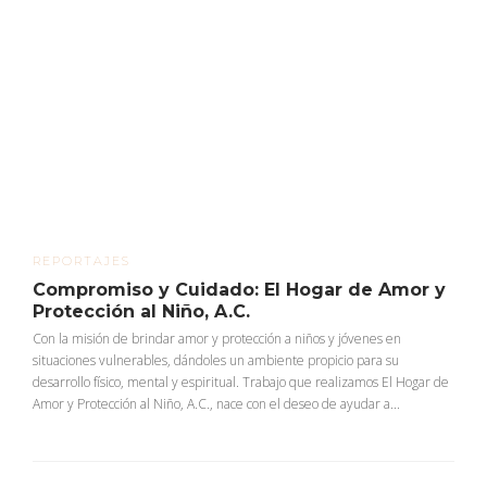
REPORTAJES
Compromiso y Cuidado: El Hogar de Amor y
Protección al Niño, A.C.
Con la misión de brindar amor y protección a niños y jóvenes en
situaciones vulnerables, dándoles un ambiente propicio para su
desarrollo físico, mental y espiritual. Trabajo que realizamos El Hogar de
Amor y Protección al Niño, A.C., nace con el deseo de ayudar a...