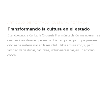
ARTÍCULO DE PORTADA
,
CULTURA
,
PORTADA
Transformando la cultura en el estado
Cuando conocí a Carlos, la Orquesta Filarmónica de Colima no era más
que una idea, de esas que suenan bien en papel, pero que parecen
difíciles de materializar en la realidad. Había entusiasmo, sí, pero
también había dudas, naturales, incluso necesarias, en un entorno
donde...