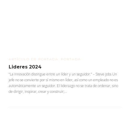
ARTÍCULO DE PORTADA
,
PORTADA
Lideres 2024
“La innovación distingue entre un líder y un seguidor.” – Steve Jobs Un
jefe no se convierte por sí mismo en líder, así como un empleado no es
automáticamente un seguidor. El liderazgo no se trata de ordenar, sino
de dirigir, inspirar, crear y construir;...