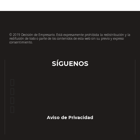
© 2019 Decisión de Empresario. Está expresamente prohibida la redistribución y la
redifusión de todo o parte de los contenidos de esta web sin su previo y expreso
consentimiento.
SÍGUENOS
Aviso de Privacidad