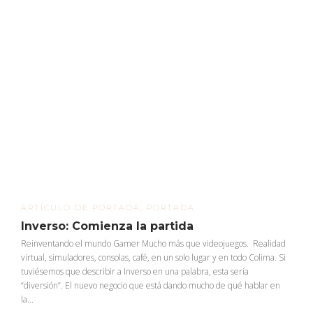
ARTÍCULO DE PORTADA
,
PORTADA
Inverso: Comienza la partida
Reinventando el mundo Gamer Mucho más que videojuegos. Realidad
virtual, simuladores, consolas, café, en un solo lugar y en todo Colima. Si
tuviésemos que describir a Inverso en una palabra, esta sería
“diversión”. El nuevo negocio que está dando mucho de qué hablar en
la...