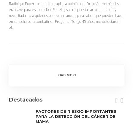
Radiólogo Experto en radioterapia, la opinión del Dr. Josúe Hernández
era clave para esta edición. Por ello, sus respuestas arrojan una muy
necesitada luz a quienes padezcan cáncer, para saber qué pueden hacer
en su lucha para combatirlo. Pregunta: Tengo 45 años, me detectaron
el...
LOAD MORE
Destacados
FACTORES DE RIESGO IMPORTANTES
PARA LA DETECCIÓN DEL CÁNCER DE
MAMA