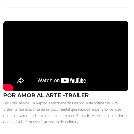
POR AMOR AL ARTE -TRAILER
Por Amor al Arte: La Rapsodia Mexicana de una orquesta colimense. Hoy
presentamos el avance de un documental que nace del escenario, pero se
queda en la memoria. Un relato íntimo sobre Rapsodia Mexicana, el concierto
que unió a la Orquesta Filarmónica de Colima y…