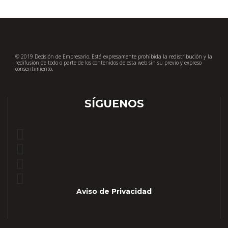
© 2019 Decisión de Empresario. Está expresamente prohibida la redistribución y la
redifusión de todo o parte de los contenidos de esta web sin su previo y expreso
consentimiento.
SÍGUENOS
Aviso de Privacidad