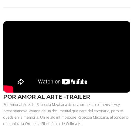
POR AMOR AL ARTE -TRAILER
Por Amor al Arte: La Rapsodia Mexicana de una orquesta colimense. Hoy
presentamos el avance de un documental que nace del escenario, pero se
queda en la memoria. Un relato íntimo sobre Rapsodia Mexicana, el concierto
que unió a la Orquesta Filarmónica de Colima y…