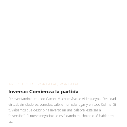
ARTÍCULO DE PORTADA
,
PORTADA
Inverso: Comienza la partida
Reinventando el mundo Gamer Mucho más que videojuegos. Realidad
virtual, simuladores, consolas, café, en un solo lugar y en todo Colima. Si
tuviésemos que describir a Inverso en una palabra, esta sería
“diversión”. El nuevo negocio que está dando mucho de qué hablar en
la...