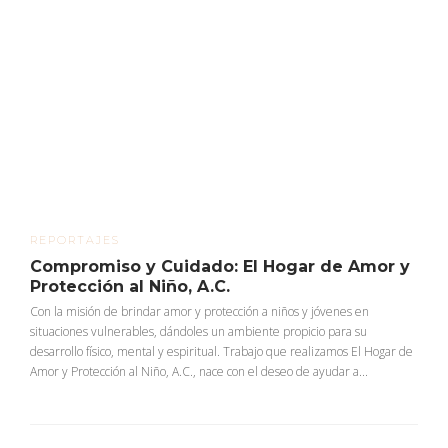
REPORTAJES
Compromiso y Cuidado: El Hogar de Amor y
Protección al Niño, A.C.
Con la misión de brindar amor y protección a niños y jóvenes en
situaciones vulnerables, dándoles un ambiente propicio para su
desarrollo físico, mental y espiritual. Trabajo que realizamos El Hogar de
Amor y Protección al Niño, A.C., nace con el deseo de ayudar a...