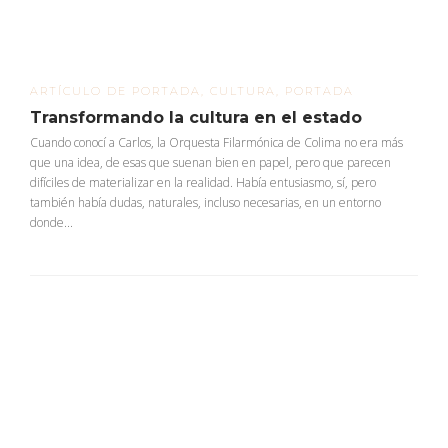
ARTÍCULO DE PORTADA
,
CULTURA
,
PORTADA
Transformando la cultura en el estado
Cuando conocí a Carlos, la Orquesta Filarmónica de Colima no era más
que una idea, de esas que suenan bien en papel, pero que parecen
difíciles de materializar en la realidad. Había entusiasmo, sí, pero
también había dudas, naturales, incluso necesarias, en un entorno
donde...