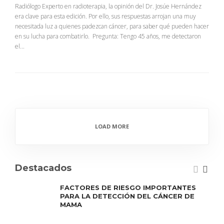
Radiólogo Experto en radioterapia, la opinión del Dr. Josúe Hernández
era clave para esta edición. Por ello, sus respuestas arrojan una muy
necesitada luz a quienes padezcan cáncer, para saber qué pueden hacer
en su lucha para combatirlo. Pregunta: Tengo 45 años, me detectaron
el...
LOAD MORE
Destacados
FACTORES DE RIESGO IMPORTANTES
PARA LA DETECCIÓN DEL CÁNCER DE
MAMA