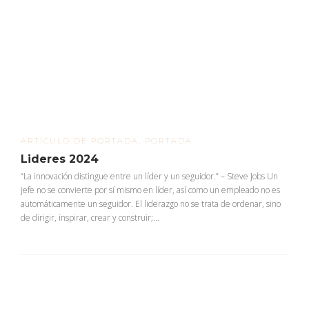
ARTÍCULO DE PORTADA
,
PORTADA
Lideres 2024
“La innovación distingue entre un líder y un seguidor.” – Steve Jobs Un
jefe no se convierte por sí mismo en líder, así como un empleado no es
automáticamente un seguidor. El liderazgo no se trata de ordenar, sino
de dirigir, inspirar, crear y construir;...