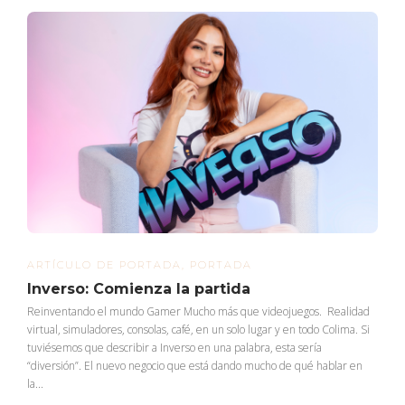
ARTÍCULO DE PORTADA
,
PORTADA
Inverso: Comienza la partida
Reinventando el mundo Gamer Mucho más que videojuegos. Realidad
virtual, simuladores, consolas, café, en un solo lugar y en todo Colima. Si
tuviésemos que describir a Inverso en una palabra, esta sería
“diversión”. El nuevo negocio que está dando mucho de qué hablar en
la...