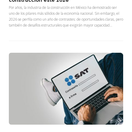
construcción este 2026
Por años, la industria de la construcción en México ha demostrado ser
uno de los pilares más sólidos de la economía nacional. Sin embargo, el
2026 se perfila como un año de contrastes: de oportunidades claras, pero
también de desafíos estructurales que exigirán mayor capacidad...