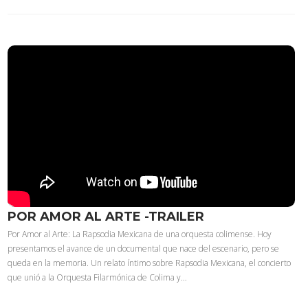
POR AMOR AL ARTE -TRAILER
Por Amor al Arte: La Rapsodia Mexicana de una orquesta colimense. Hoy
presentamos el avance de un documental que nace del escenario, pero se
queda en la memoria. Un relato íntimo sobre Rapsodia Mexicana, el concierto
que unió a la Orquesta Filarmónica de Colima y…