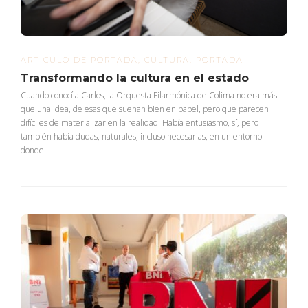
ARTÍCULO DE PORTADA
,
CULTURA
,
PORTADA
Transformando la cultura en el estado
Cuando conocí a Carlos, la Orquesta Filarmónica de Colima no era más
que una idea, de esas que suenan bien en papel, pero que parecen
difíciles de materializar en la realidad. Había entusiasmo, sí, pero
también había dudas, naturales, incluso necesarias, en un entorno
donde...