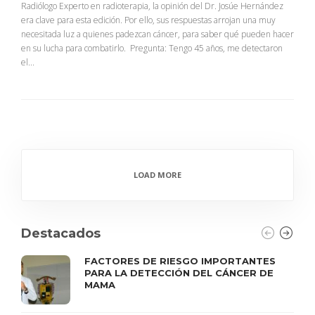
Radiólogo Experto en radioterapia, la opinión del Dr. Josúe Hernández
era clave para esta edición. Por ello, sus respuestas arrojan una muy
necesitada luz a quienes padezcan cáncer, para saber qué pueden hacer
en su lucha para combatirlo. Pregunta: Tengo 45 años, me detectaron
el...
LOAD MORE
Destacados
FACTORES DE RIESGO IMPORTANTES
PARA LA DETECCIÓN DEL CÁNCER DE
MAMA