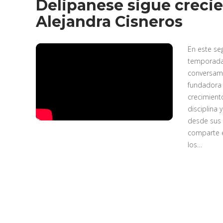
Delipanese sigue crecie
Alejandra Cisneros
En este se
temporada 
conversamo
fundadora 
crecimient
disciplina
desde sus 
comparte e
los…