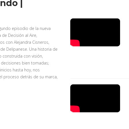
ndo |
gundo episodio de la nueva
de Decisión al Aire,
s con Alejandra Cisneros,
de Delipanese. Una historia de
o construida con visión,
 y decisiones bien tomadas;
inicios hasta hoy, nos
l proceso detrás de su marca,