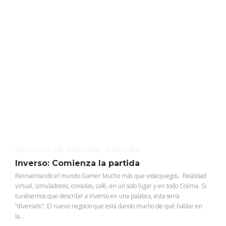
ARTÍCULO DE PORTADA
,
PORTADA
Inverso: Comienza la partida
Reinventando el mundo Gamer Mucho más que videojuegos. Realidad
virtual, simuladores, consolas, café, en un solo lugar y en todo Colima. Si
tuviésemos que describir a Inverso en una palabra, esta sería
“diversión”. El nuevo negocio que está dando mucho de qué hablar en
la...