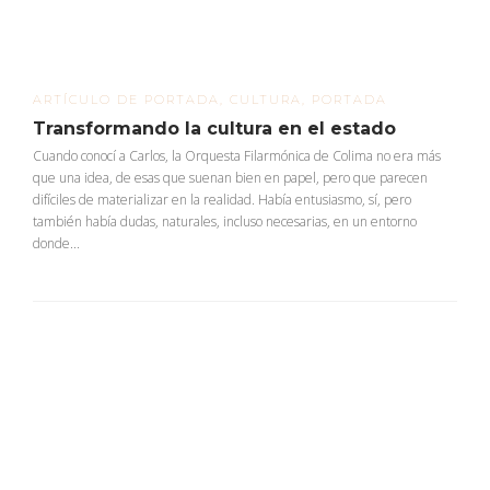
ARTÍCULO DE PORTADA
,
CULTURA
,
PORTADA
Transformando la cultura en el estado
Cuando conocí a Carlos, la Orquesta Filarmónica de Colima no era más
que una idea, de esas que suenan bien en papel, pero que parecen
difíciles de materializar en la realidad. Había entusiasmo, sí, pero
también había dudas, naturales, incluso necesarias, en un entorno
donde...