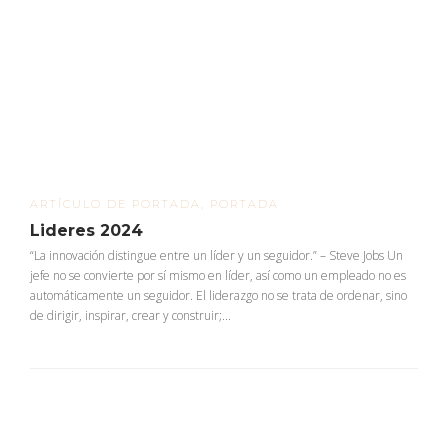
ARTÍCULO DE PORTADA
,
PORTADA
Lideres 2024
“La innovación distingue entre un líder y un seguidor.” – Steve Jobs Un
jefe no se convierte por sí mismo en líder, así como un empleado no es
automáticamente un seguidor. El liderazgo no se trata de ordenar, sino
de dirigir, inspirar, crear y construir;...