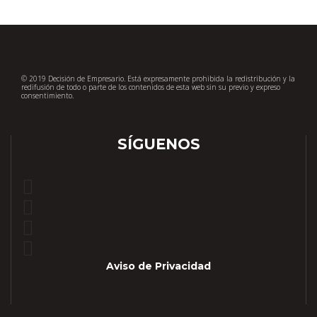
© 2019 Decisión de Empresario. Está expresamente prohibida la redistribución y la
redifusión de todo o parte de los contenidos de esta web sin su previo y expreso
consentimiento.
SÍGUENOS
Aviso de Privacidad