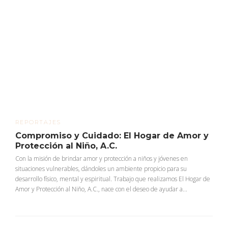
REPORTAJES
Compromiso y Cuidado: El Hogar de Amor y
Protección al Niño, A.C.
Con la misión de brindar amor y protección a niños y jóvenes en
situaciones vulnerables, dándoles un ambiente propicio para su
desarrollo físico, mental y espiritual. Trabajo que realizamos El Hogar de
Amor y Protección al Niño, A.C., nace con el deseo de ayudar a...