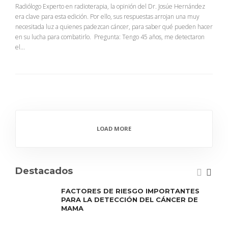
Radiólogo Experto en radioterapia, la opinión del Dr. Josúe Hernández
era clave para esta edición. Por ello, sus respuestas arrojan una muy
necesitada luz a quienes padezcan cáncer, para saber qué pueden hacer
en su lucha para combatirlo. Pregunta: Tengo 45 años, me detectaron
el...
LOAD MORE
Destacados
FACTORES DE RIESGO IMPORTANTES
PARA LA DETECCIÓN DEL CÁNCER DE
MAMA