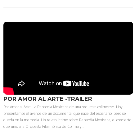
POR AMOR AL ARTE -TRAILER
Por Amor al Arte: La Rapsodia Mexicana de una orquesta colimense. Hoy
presentamos el avance de un documental que nace del escenario, pero se
queda en la memoria. Un relato íntimo sobre Rapsodia Mexicana, el concierto
que unió a la Orquesta Filarmónica de Colima y…