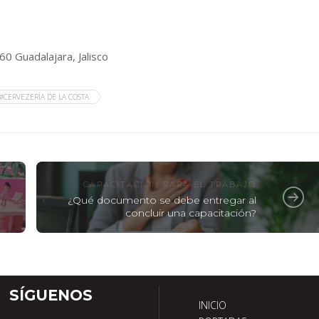
60 Guadalajara, Jalisco
#CERVEZERÍA DE LA COSTA
CAPACITACIÓN PARA EL TRABAJO
¿Qué documento se debe entregar al
concluir una capacitación?
SÍGUENOS
INICIO