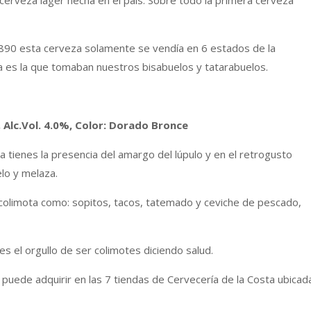
cerveza lager hecha en el país. Sobre todo la primera cerveza
90 esta cerveza solamente se vendía en 6 estados de la
ela es la que tomaban nuestros bisabuelos y tatarabuelos.
, Alc.Vol. 4.0%, Color: Dorado Bronce
tienes la presencia del amargo del lúpulo y en el retrogusto
lo y melaza.
colimota como: sopitos, tacos, tatemado y ceviche de pescado,
s el orgullo de ser colimotes diciendo salud.
 puede adquirir en las 7 tiendas de Cervecería de la Costa ubicad