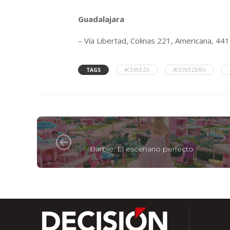
Guadalajara
– Vía Libertad, Colinas 221, Americana, 441
TAGS
#CERVEZA
#CERVEZERÍA
CINE Y OPINIÓN
Barbie: El escenario perfecto