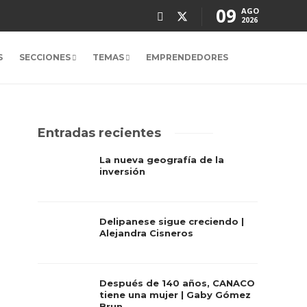
09
AGO
2026
S
SECCIONES
TEMAS
EMPRENDEDORES
Entradas recientes
La nueva geografía de la
inversión
a
Delipanese sigue creciendo |
ia
Alejandra Cisneros
ta
Después de 140 años, CANACO
tiene una mujer | Gaby Gómez
Brun