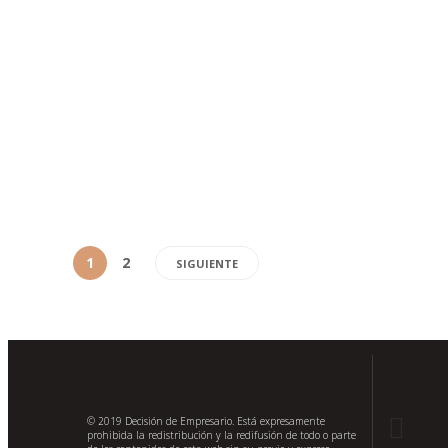
El Navío
La aventura de emprender un negocio propio llevó a bue
puerto una marca de bebidas a base de café y frutos loca
Alfonso Rafael Aguilera Gómez apostó por la aventura de
invertir y soñar en la producción de licor, bebidas
fermentadas y destiladas con base...
1
2
SIGUIENTE
© 2019 Decisión de Empresario. Está expresamente
prohibida la redistribución y la redifusión de todo o parte