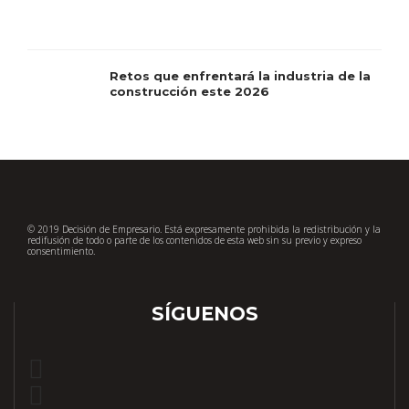
Retos que enfrentará la industria de la
construcción este 2026
© 2019 Decisión de Empresario. Está expresamente prohibida la redistribución y la
redifusión de todo o parte de los contenidos de esta web sin su previo y expreso
consentimiento.
SÍGUENOS