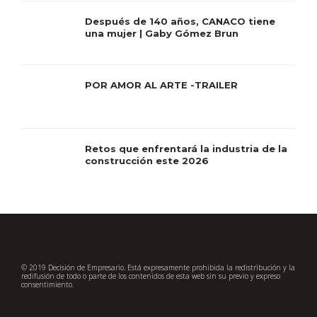
Después de 140 años, CANACO tiene
una mujer | Gaby Gómez Brun
POR AMOR AL ARTE -TRAILER
Retos que enfrentará la industria de la
construcción este 2026
© 2019 Decisión de Empresario. Está expresamente prohibida la redistribución y la
redifusión de todo o parte de los contenidos de esta web sin su previo y expreso
consentimiento.