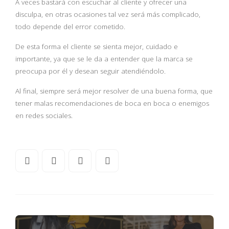
A veces bastará con escuchar al cliente y ofrecer una
disculpa, en otras ocasiones tal vez será más complicado,
todo depende del error cometido.
De esta forma el cliente se sienta mejor, cuidado e
importante, ya que se le da a entender que la marca se
preocupa por él y desean seguir atendiéndolo.
Al final, siempre será mejor resolver de una buena forma, que
tener malas recomendaciones de boca en boca o enemigos
en redes sociales.