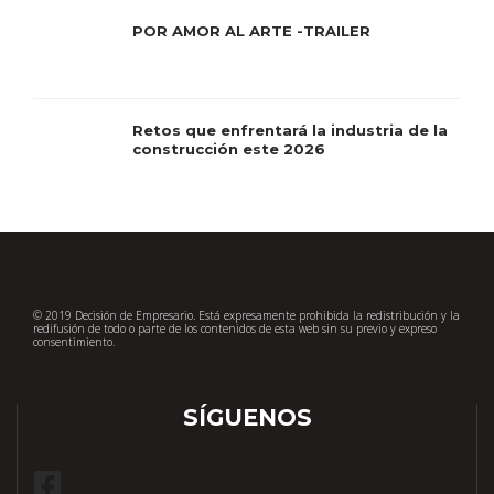
POR AMOR AL ARTE -TRAILER
Retos que enfrentará la industria de la
construcción este 2026
© 2019 Decisión de Empresario. Está expresamente prohibida la redistribución y la
redifusión de todo o parte de los contenidos de esta web sin su previo y expreso
consentimiento.
SÍGUENOS