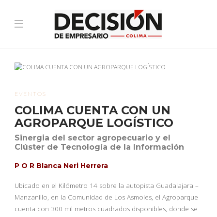
EVENTOS
COLIMA CUENTA CON UN
AGROPARQUE LOGÍSTICO
Sinergia del sector agropecuario y el
Clúster de Tecnología de la Información
P O R Blanca Neri Herrera
Ubicado en el Kilómetro 14 sobre la autopista Guadalajara –
Manzanillo, en la Comunidad de Los Asmoles, el Agroparque
cuenta con 300 mil metros cuadrados disponibles, donde se