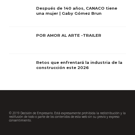
Después de 140 años, CANACO tiene
una mujer | Gaby Gómez Brun
POR AMOR AL ARTE -TRAILER
Retos que enfrentará la industria de la
construcción este 2026
© 2019 Decisión de Empresario. Está expresamente prohibida la redistribución y la
redifusión de todo o parte de los contenidos de esta web sin su previo y expreso
consentimiento.