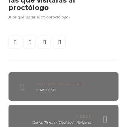
las que visitarás al
proctólogo
¿Por qué visitar al coloproctólogo?
MANZANILLO
,
PORTADA
JEMS FILMS
VIDEOS
Carlos Pineda - Diseñador Mexicano