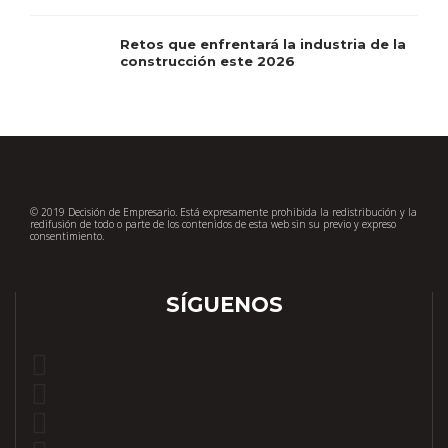
Retos que enfrentará la industria de la
construcción este 2026
© 2019 Decisión de Empresario. Está expresamente prohibida la redistribución y la
redifusión de todo o parte de los contenidos de esta web sin su previo y expreso
consentimiento.
SÍGUENOS