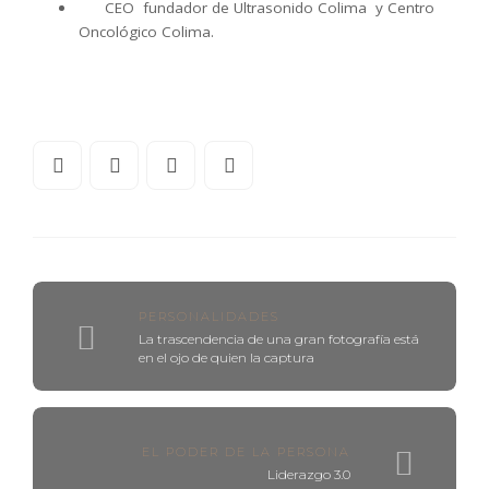
CEO fundador de Ultrasonido Colima y Centro
Oncológico Colima.
PERSONALIDADES
La trascendencia de una gran fotografía está
en el ojo de quien la captura
EL PODER DE LA PERSONA
Liderazgo 3.0