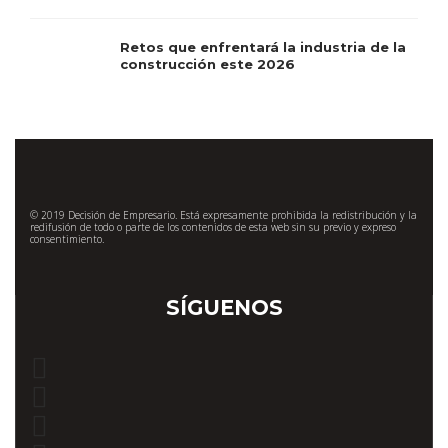
Retos que enfrentará la industria de la
construcción este 2026
© 2019 Decisión de Empresario. Está expresamente prohibida la redistribución y la
redifusión de todo o parte de los contenidos de esta web sin su previo y expreso
consentimiento.
SÍGUENOS